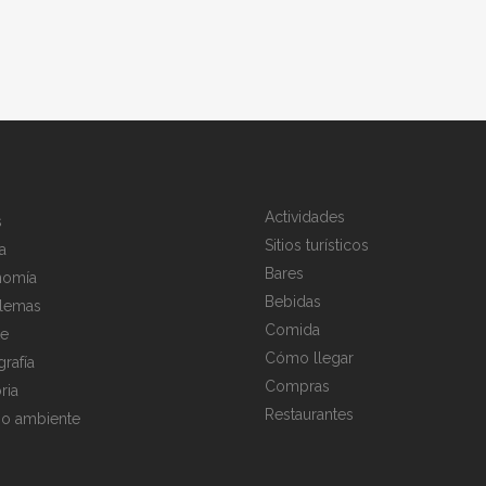
Actividades
s
Sitios turísticos
a
Bares
nomía
Bebidas
lemas
Comida
te
Cómo llegar
rafía
Compras
ria
Restaurantes
o ambiente