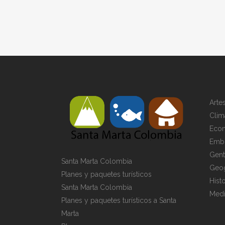
Arte
Clim
Eco
Emb
Gen
Santa Marta Colombia
Geog
Planes y paquetes turísticos
Histo
Santa Marta Colombia
Medi
Planes y paquetes turísticos a Santa
Marta