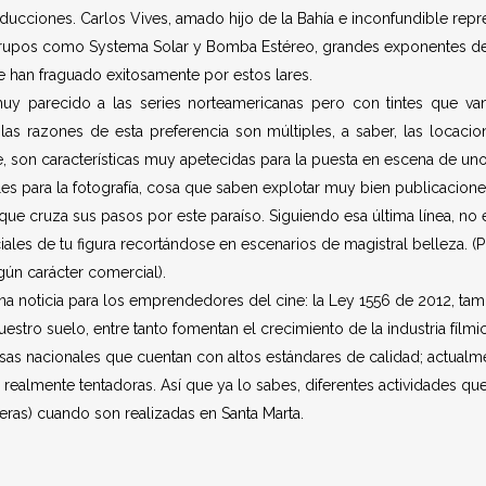
oducciones. Carlos Vives, amado hijo de la Bahía e inconfundible repr
rupos como Systema Solar y Bomba Estéreo, grandes exponentes de 
 han fraguado exitosamente por estos lares.
y parecido a las series norteamericanas pero con tintes que va
as razones de esta preferencia son múltiples, a saber, las locacion
, son características muy apetecidas para la puesta en escena de uno
s para la fotografía, cosa que saben explotar muy bien publicaciones 
que cruza sus pasos por este paraíso. Siguiendo esa última línea, no 
ciales de tu figura recortándose en escenarios de magistral belleza.
lgún carácter comercial).
na noticia para los emprendedores del cine: la Ley 1556 de 2012, t
estro suelo, entre tanto fomentan el crecimiento de la industria fíl
sas nacionales que cuentan con altos estándares de calidad; actualme
 realmente tentadoras. Así que ya lo sabes, diferentes actividades que
ieras) cuando son realizadas en Santa Marta.