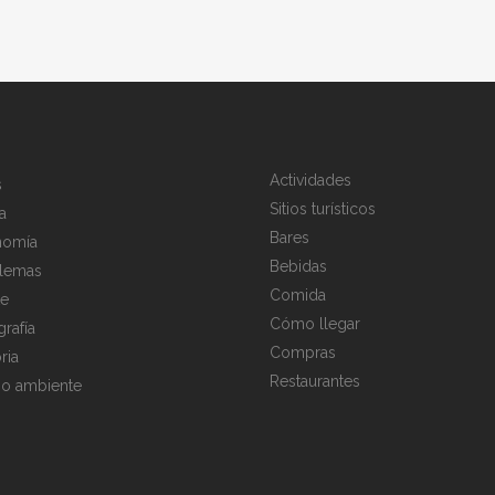
Actividades
s
Sitios turísticos
a
Bares
nomía
Bebidas
lemas
Comida
te
Cómo llegar
rafía
Compras
ria
Restaurantes
o ambiente