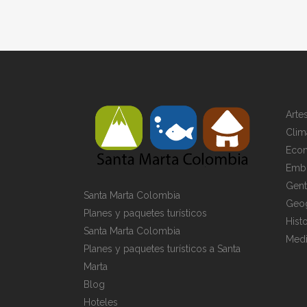
Arte
Clim
Eco
Emb
Gen
Santa Marta Colombia
Geog
Planes y paquetes turísticos
Histo
Santa Marta Colombia
Medi
Planes y paquetes turísticos a Santa
Marta
Blog
Hoteles