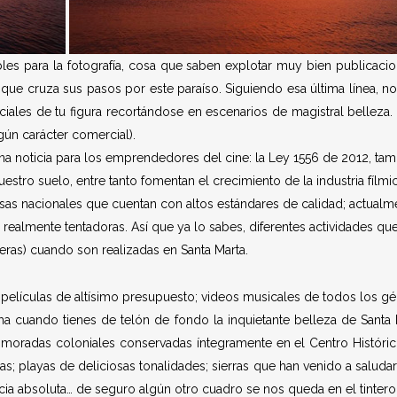
es para la fotografía, cosa que saben explotar muy bien publicacione
 que cruza sus pasos por este paraíso. Siguiendo esa última línea, no
ociales de tu figura recortándose en escenarios de magistral bellez
lgún carácter comercial).
na noticia para los emprendedores del cine: la Ley 1556 de 2012, t
estro suelo, entre tanto fomentan el crecimiento de la industria fíl
sas nacionales que cuentan con altos estándares de calidad; actualme
 realmente tentadoras. Así que ya lo sabes, diferentes actividades que
ieras) cuando son realizadas en Santa Marta.
; películas de altísimo presupuesto; videos musicales de todos los g
orma cuando tienes de telón de fondo la inquietante belleza de Santa
: moradas coloniales conservadas íntegramente en el Centro Histórico
as; playas de deliciosas tonalidades; sierras que han venido a salud
cia absoluta… de seguro algún otro cuadro se nos queda en el tintero