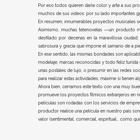
Por eso todos quieren darle color y arte a sus pr
muchos de sus videos: por su lado importantes g
En resumen, innumerables proyectos musicales se
Asimismo, muchas telenovelas ―un producto mu
desfilado por decenas en la maravillosa ciudad; l
sabrosura y gracia que impone el samario de a pie
En ese sentido, las mismas bondades son aplicable
modelaje, marcas reconocidas y todo feliz turista 
unas postales de lujo, o presumir en las redes so
para realizar estas actividades, máxime si tienen a
Ahora bien, cerramos este texto con una muy bue
promueve los proyectos fílmicos extranjeros en nu
películas son rodadas con los servicios de empre
productor realice una película en nuestro país son
valor (sentimental, comercial, espiritual… como qu