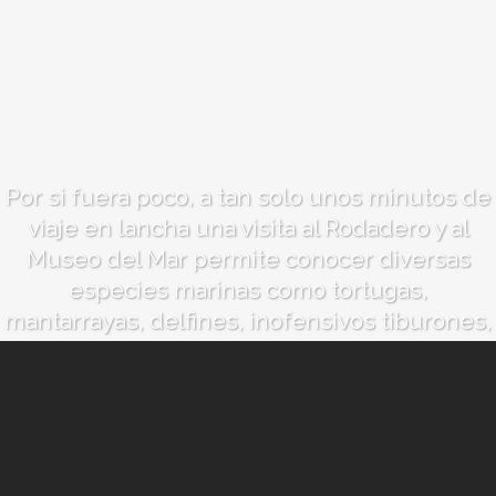
Por si fuera poco, a tan solo unos minutos de
viaje en lancha una visita al Rodadero y al
Museo del Mar permite conocer diversas
especies marinas como tortugas,
mantarrayas, delfines, inofensivos tiburones,
erizos de mar y los más coloridos peces del
reino submarino, sin olvidar (y esto muy
importante) el aprendizaje de la estrecha
relación que tenía la cultura tairona con su
mar.