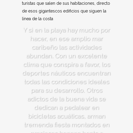
turistas que salen de sus habitaciones, directo
de esos gigantescos edificios que siguen la
línea de la costa
Y si en la playa hay mucho por
hacer, en ese amplio mar
caribeño las actividades
abundan. Con un excelente
clima que conspira a favor, los
deportes náuticos encuentran
todas las condiciones ideales
para su desarrollo. Otros
adictos de la buena vida se
dedican a pedalear en
bicicletas acuáticas, arman
tremenda fiesta montados en